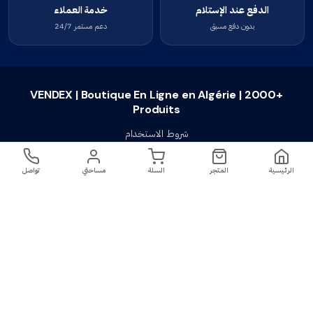
الدفع عند الإستلام
خدمة العملاء
بدون دفع مسبق
دعم مستمر 24/7
VENDEX | Boutique En Ligne en Algérie | 2000+
Produits
شروط الاستخدام
سياسة الخصوصية
الرئيسية
المتجر
السلة
مساحتي
تواصل
سياسة الإستبدال والإسترجاع
تواصل معنا
أسئلة شائعة
اتصل بنا
VENDEX | Boutique En Ligne en Algérie |
جميع الحقوق محفوظة ©
2023-2026
2000+ Produits