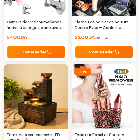
Caméra de vidéosurveillance
Plateau de Volant de Voiture
fictive à énergie solaire avec
Double Face – Confort et
clignotant rouge LED
praticité en déplacement
3400
DA
2200
DA
2500
DA
Commander
Commander
-10%
Fontaine à eau cascade LED
Épilateur Facial et Sourcils