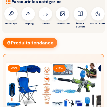
Parcourir les catégories
Bricolage
Camping
Cuisine
Décoration
École &
EID AL-ADHA
Bureau
Produits tendance
-13%
-13%
Épu