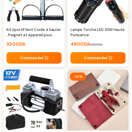
Kit Sportif 3en1 Corde à Sauter
Lampe Torche LED 30W Haute
, Poignet et Appareil pour
Puissance
Abdos
3200
DA
4900
DA
5600
DA
Commander
Commander
-14%