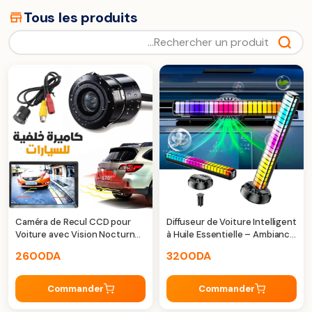
Tous les produits
Caméra de Recul CCD pour
Diffuseur de Voiture Intelligent
Voiture avec Vision Nocturne
à Huile Essentielle – Ambiance
HD – Sécurité et visibilité
Parfumée
2600
DA
3200
DA
Commander
Commander