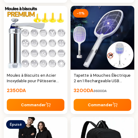
-11%
Moules à Biscuits en Acier
Tapette à Mouches Électrique
Inoxydable pour Pâtisserie
2 en 1 Rechargeable USB
Créative
LTD638 – Élimination Rapide &
2350
DA
3200
DA
3600
DA
Protection
Commander
Commander
Épuisé