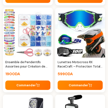
Ensemble de Pendentifs
Lunettes Motocross RX
Assorties pour Création de
RaceCraft – Protection Totale
Bijoux DIY
& Confort Extrême
1900
DA
5990
DA
Commander
Commander