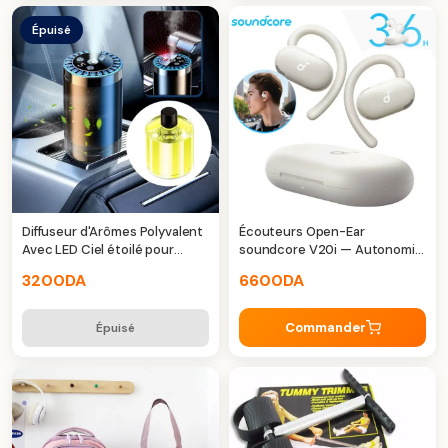
Épuisé
Diffuseur d'Arômes Polyvalent
Écouteurs Open-Ear
Avec LED Ciel étoilé pour
soundcore V20i — Autonomie
voiture
36H
3200
DA
6600
DA
Commander
Épuisé