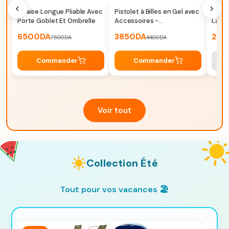
Chaise Longue Pliable Avec
Pistolet à Billes en Gel avec
Pare-
Porte Goblet Et Ombrelle
Accessoires -
Latér
Rechargeable Haute
prote
6500
DA
3850
DA
220
7500
DA
4400
DA
Performance
Commander
Commander
Voir tout
Collection Été
Tout pour vos vacances 🏖️