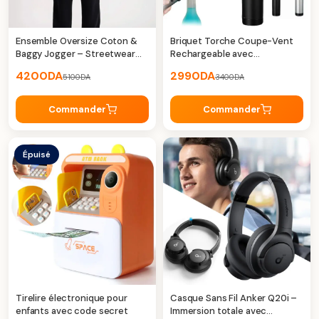
Ensemble Oversize Coton &
Briquet Torche Coupe-Vent
Baggy Jogger – Streetwear
Rechargeable avec
Premium
Décapsuleur – Puissance,
4200
DA
2990
DA
5100
DA
3400
DA
Sécurité
Commander
Commander
Épuisé
Tirelire électronique pour
Casque Sans Fil Anker Q20i –
enfants avec code secret
Immersion totale avec