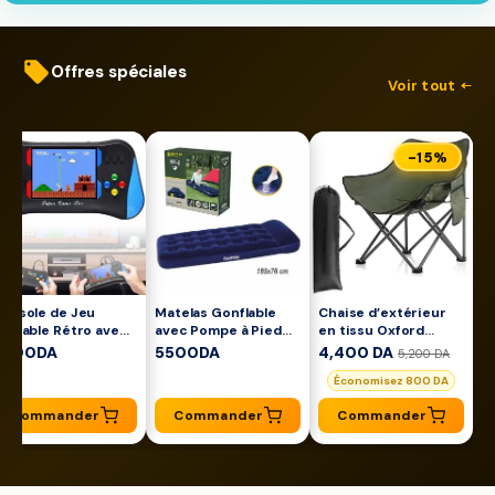
Offres spéciales
Voir tout ←
-15%
onsole de Jeu
Matelas Gonflable
Chaise d’extérieur
ortable Rétro avec
avec Pompe à Pied
en tissu Oxford
20 Jeux Intégrés
Intégrée – Confort
600D imperméable
4900DA
5500DA
4,400 DA
5,200 DA
pratique pour
Économisez 800 DA
camping et voyage
Commander
Commander
Commander