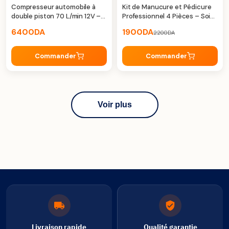
Compresseur automobile à
Kit de Manucure et Pédicure
double piston 70 L/min 12V –
Professionnel 4 Pièces – Soin
Performance Puissante pour
précis et élégant au quotidien
6400
DA
1900
DA
2200
DA
Gonflage Rapide
Commander
Commander
Voir plus
Livraison rapide
Qualité garantie