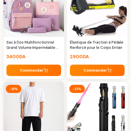
Sac à Dos Multifonctionnel
Élastique de Traction à Pédale
Grand Volume Imperméable —
Renforcé pour le Corps Entier
Kawaii
3400
DA
2900
DA
Commander
Commander
-18%
-12%