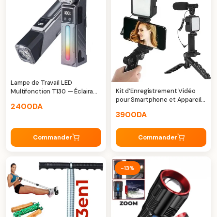
Lampe de Travail LED
Kit d’Enregistrement Vidéo
Multifonction T130 — Éclairage
pour Smartphone et Appareil
Polyvalent
2400
DA
Photo avec Microphone et
3900
DA
Lumière LED
Commander
Commander
-13%