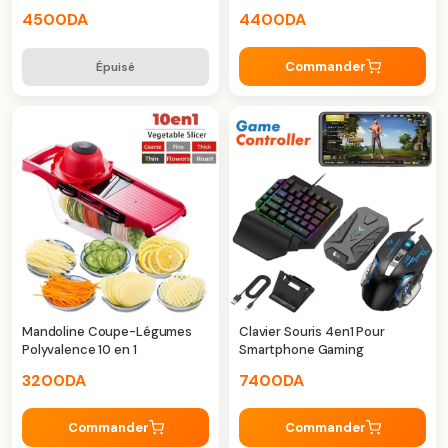
réduction de bruit active
4500
DA
4400
DA
Commander
Épuisé
Mandoline Coupe-Légumes
Clavier Souris 4en1 Pour
Polyvalence 10 en 1
Smartphone Gaming
3200
DA
7400
DA
Commander
Commander