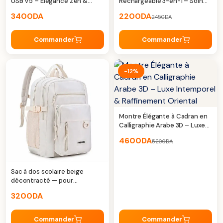
USB V5 – Élégance Zen &
Rechargeable 3-en-1 – Soin
Ambiance Apaisante
précis et douceur au
3400
DA
2200
DA
2450
DA
quotidien
Commander
Commander
-12%
Montre Élégante à Cadran en
Calligraphie Arabe 3D – Luxe
Intemporel & Raffinement
4600
DA
5200
DA
Oriental
Sac à dos scolaire beige
décontracté — pour
étudiants
3200
DA
Commander
Commander