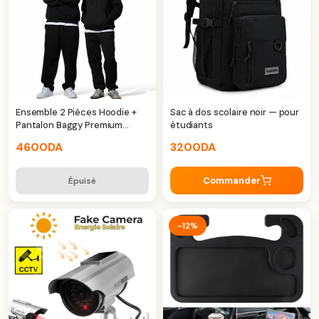
Ensemble 2 Pièces Hoodie +
Sac à dos scolaire noir — pour
Pantalon Baggy Premium
étudiants
Unisexe Noir
4600
DA
3200
DA
Commander
Épuisé
-12%