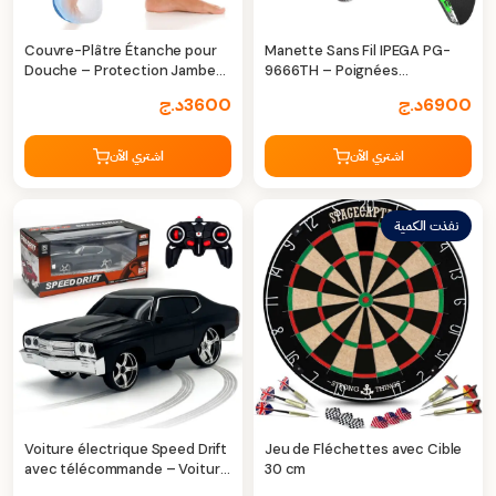
Couvre-Plâtre Étanche pour
Manette Sans Fil IPEGA PG-
Douche – Protection Jambe
9666TH – Poignées
Adulte
Lumineuses RGB
6900
د.ج
3600
د.ج
اشتري الآن
اشتري الآن
نفذت الكمية
Voiture électrique Speed Drift
Jeu de Fléchettes avec Cible
avec télécommande – Voiture
30 cm
de drift haute performance