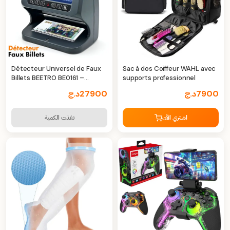
Détecteur Universel de Faux
Sac à dos Coiffeur WAHL avec
Billets BEETRO BE0161 –
supports professionnel
Sécurité et Précision
7900
د.ج
27900
د.ج
اشتري الآن
نفذت الكمية