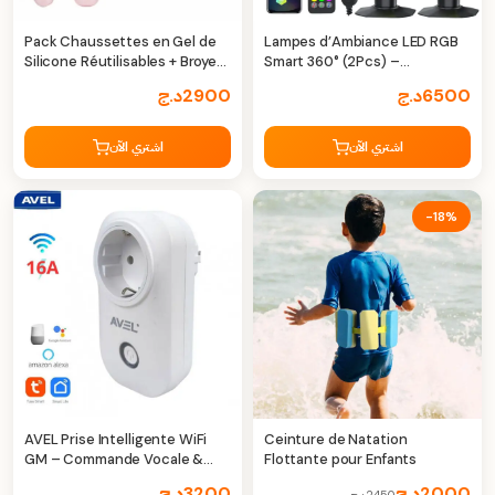
Pack Chaussettes en Gel de
Lampes d’Ambiance LED RGB
Silicone Réutilisables + Broyeur
Smart 360° (2Pcs) –
Électrique de Pieds
Immersion Lumineuse Totale
6500
د.ج
2900
د.ج
& Effets Dynamiques
اشتري الآن
اشتري الآن
-18%
AVEL Prise Intelligente WiFi
Ceinture de Natation
GM – Commande Vocale &
Flottante pour Enfants
Contrôle Smart Home
2000
د.ج
3200
د.ج