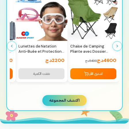
Lunettes de Natation
Chaise de Camping
e avec
Anti-Buée et Protection
Pliante avec Dossier
t et
UV400 — Pour les
Réglable — Confortable
4600
د.ج
2200
د.ج
5400
5400
د.ج
Amateurs de Sports
Aquatiques
اشتري الآن
نفذت الكمية
اكتشف المجموعة