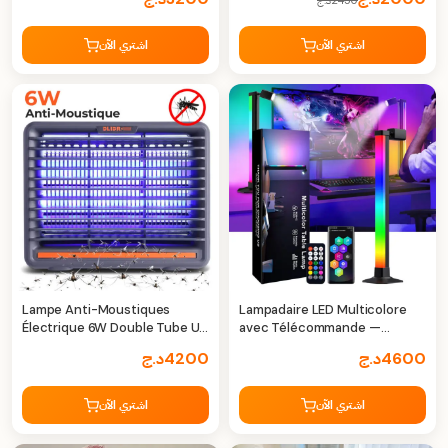
2450
د.ج
اشتري الآن
اشتري الآن
Lampe Anti-Moustiques
Lampadaire LED Multicolore
Électrique 6W Double Tube UV
avec Télécommande —
– Protection efficace contre
Éclairage d'Ambiance
4600
د.ج
4200
د.ج
les insectes
Intelligent
اشتري الآن
اشتري الآن