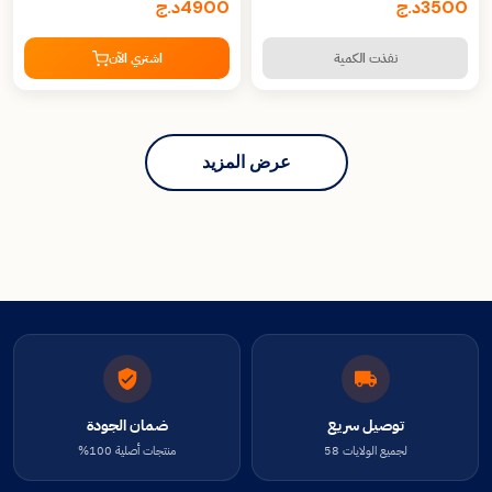
3500
د.ج
4900
د.ج
نفذت الكمية
اشتري الآن
عرض المزيد
توصيل سريع
ضمان الجودة
لجميع الولايات 58
منتجات أصلية 100%