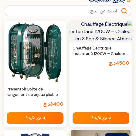
Chauffage Électrique
Instantané 1200W – Chaleur
en 3 Sec & Silence Absolu
4500
د.ج
Présentoir Boîte de
rangement de bijoux pliable
3400
د.ج
اشتري الآن
اشتري الآن