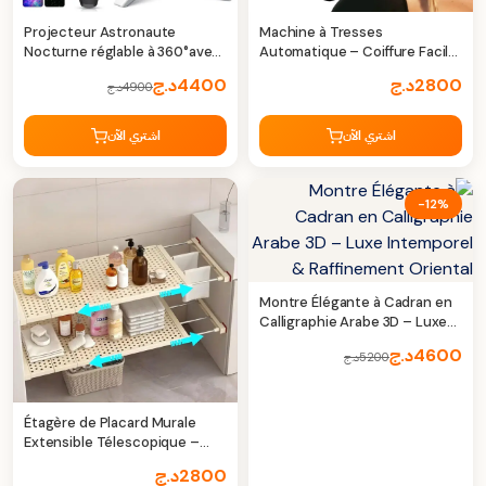
Projecteur Astronaute
Machine à Tresses
Nocturne réglable à 360°avec
Automatique – Coiffure Facile
télécommande
et Rapide, Torsion 360°
2800
د.ج
4400
د.ج
4900
د.ج
اشتري الآن
اشتري الآن
-12%
Montre Élégante à Cadran en
Calligraphie Arabe 3D – Luxe
Intemporel & Raffinement
4600
د.ج
5200
د.ج
Oriental
Étagère de Placard Murale
Extensible Télescopique –
Rangement Intelligent Sans
2800
د.ج
Perçage