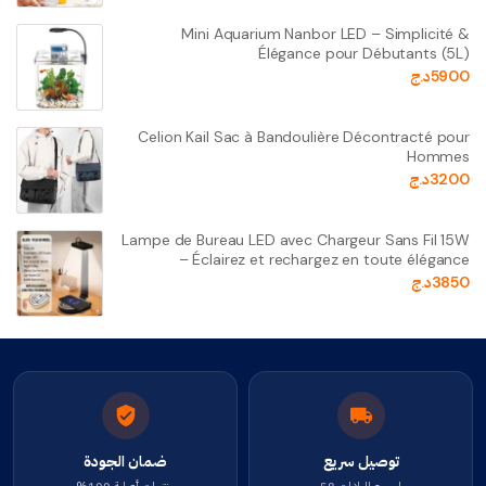
Mini Aquarium Nanbor LED – Simplicité &
Élégance pour Débutants (5L)
5900
د.ج
Celion Kail Sac à Bandoulière Décontracté pour
Hommes
3200
د.ج
Lampe de Bureau LED avec Chargeur Sans Fil 15W
– Éclairez et rechargez en toute élégance
3850
د.ج
توصيل سريع
ضمان الجودة