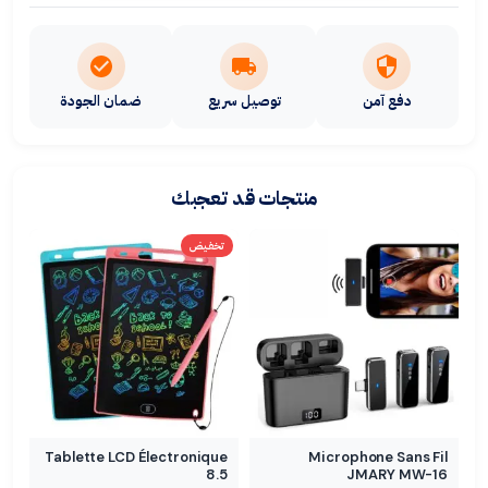
دفع آمن
توصيل سريع
ضمان الجودة
منتجات قد تعجبك
تخفيض
Tablette LCD Électronique
Microphone Sans Fil
8.5
JMARY MW-16