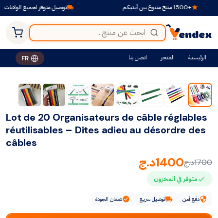
+1500 منتج متنوع بين أيديكم
توصيل متوفر لجميع الولايات
الرئيسية
المتجر
اتصل بنا
FR
-18%
Lot de 20 Organisateurs de câble réglables
réutilisables – Dites adieu au désordre des
câbles
1400
د.ج
1700
د.ج
متوفر في المخزون
دفع آمن
توصيل سريع
ضمان الجودة