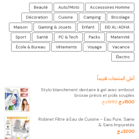
Beauté
Auto/Moto
Accessoires Homme
Décoration
Cuisine
Camping
Bricolage
Maison
Gaming & Jouets
Enfant
EID AL-ADHA
Sport
Santé
PC & Tech
Packs
Maternité
École & Bureau
Vêtements
Voyage
Vacance
Électro
أعلى المنتجات تقييماً
Stylo blanchiment dentaire à gel avec embout
brosse précis et poils souples
1500
د.ج
1950
د.ج
Robinet Filtre à Eau de Cuisine – Eau Pure, Saine
& Sans Impuretés
3200
د.ج