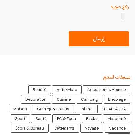
رفع صورة
تصنيفات المنتج
Beauté
Auto/Moto
Accessoires Homme
Décoration
Cuisine
Camping
Bricolage
Maison
Gaming & Jouets
Enfant
EID AL-ADHA
Sport
Santé
PC & Tech
Packs
Maternité
École & Bureau
Vêtements
Voyage
Vacance