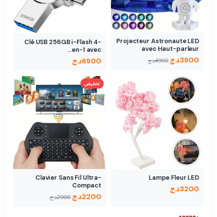
Projecteur Astronaute LED
Clé USB 256GB i-Flash 4-
avec Haut-parleur
en-1 avec…
Bluetooth…
3900
د.ج
6900
د.ج
4900
د.ج
تخفيض
Clavier Sans Fil Ultra-
Lampe Fleur LED
Compact
3200
د.ج
2200
د.ج
2900
د.ج