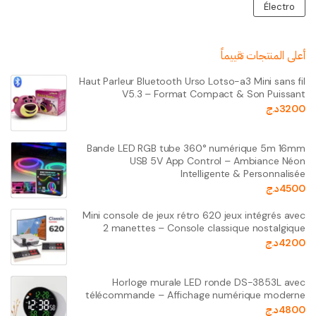
Électro
أعلى المنتجات تقييماً
Haut Parleur Bluetooth Urso Lotso-a3 Mini sans fil
V5.3 – Format Compact & Son Puissant
3200
د.ج
Bande LED RGB tube 360° numérique 5m 16mm
USB 5V App Control – Ambiance Néon
Intelligente & Personnalisée
4500
د.ج
Mini console de jeux rétro 620 jeux intégrés avec
2 manettes – Console classique nostalgique
4200
د.ج
Horloge murale LED ronde DS-3853L avec
télécommande – Affichage numérique moderne
4800
د.ج