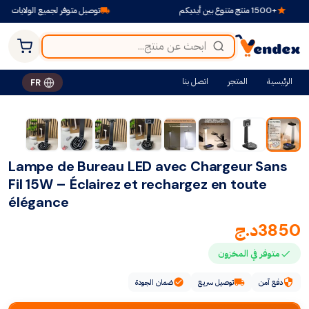
+1500 منتج متنوع بين أيديكم
توصيل متوفر لجميع الولايات
الرئيسية
المتجر
اتصل بنا
FR
Lampe de Bureau LED avec Chargeur Sans
Fil 15W – Éclairez et rechargez en toute
élégance
3850
د.ج
متوفر في المخزون
دفع آمن
توصيل سريع
ضمان الجودة