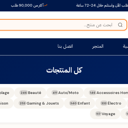
الآن واستلم خلال 24-72 ساعة
أكثر من 90,000 طلب
ية
المتجر
اتصل بنا
كل المنتجات
olage
Beauté
Auto/Moto
Accessoires Ho
246
411
146
ison
Gaming & Jouets
Enfant
Électro
253
340
333
Voyage
117