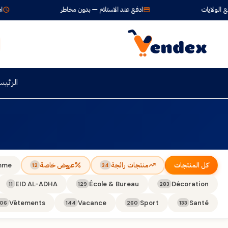
لولايات
ادفع عند الاستلام — بدون مخاطر
اطلب 
الرئيس
كل المنتجات
منتجات رائجة
عروض خاصة
mme
12
34
EID AL-ADHA
École & Bureau
Décoration
11
129
283
Vêtements
Vacance
Sport
Santé
106
144
260
133