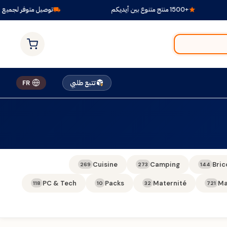
+1500 منتج متنوع بين أيديكم
توصيل متوفر لجميع الول
تتبع طلبي
FR
Cuisine
Camping
Bric
269
273
144
PC & Tech
Packs
Maternité
Ma
118
10
32
721