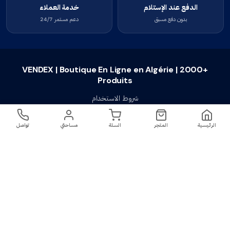
الدفع عند الإستلام
خدمة العملاء
بدون دفع مسبق
دعم مستمر 24/7
VENDEX | Boutique En Ligne en Algérie | 2000+
Produits
شروط الاستخدام
سياسة الخصوصية
الرئيسية
المتجر
السلة
مساحتي
تواصل
سياسة الإستبدال والإسترجاع
تواصل معنا
أسئلة شائعة
اتصل بنا
VENDEX | Boutique En Ligne en Algérie |
جميع الحقوق محفوظة ©
2023-2026
2000+ Produits