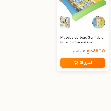
Matelas de Jeux Gonflable
Enfant – Sécurité &
Amusement Bestway
3900
د.ج
4200
د.ج
52240
اشتري الآن