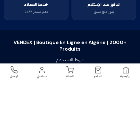
الدفع عند الإستلام
خدمة العملاء
بدون دفع مسبق
دعم مستمر 24/7
VENDEX | Boutique En Ligne en Algérie | 2000+
Produits
شروط الاستخدام
سياسة الخصوصية
الرئيسية
المتجر
السلة
مساحتي
تواصل
سياسة الإستبدال والإسترجاع
تواصل معنا
أسئلة شائعة
اتصل بنا
VENDEX | Boutique En Ligne en Algérie |
جميع الحقوق محفوظة ©
2023-2026
2000+ Produits