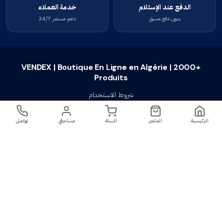
الدفع عند الإستلام
خدمة العملاء
بدون دفع مسبق
دعم مستمر 24/7
VENDEX | Boutique En Ligne en Algérie | 2000+
Produits
شروط الاستخدام
سياسة الخصوصية
الرئيسية
المتجر
السلة
مساحتي
تواصل
سياسة الإستبدال والإسترجاع
تواصل معنا
أسئلة شائعة
اتصل بنا
VENDEX | Boutique En Ligne en Algérie |
جميع الحقوق محفوظة ©
2023-2026
2000+ Produits