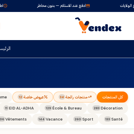
ولايات
ادفع عند الاستلام — بدون مخاطر
اطلب ال
الرئيس
كل المنتجات
منتجات رائجة
عروض خاصة
mme
12
34
EID AL-ADHA
École & Bureau
Décoration
11
129
283
Vêtements
Vacance
Sport
Santé
106
144
260
133