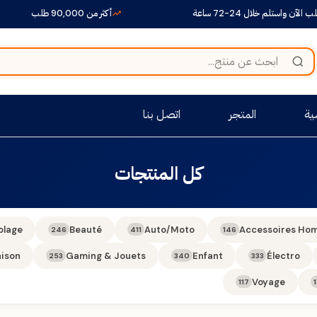
آن واستلم خلال 24-72 ساعة
أكثر من 90,000 طلب
ية
المتجر
اتصل بنا
كل المنتجات
olage
Beauté
Auto/Moto
Accessoires Ho
246
411
146
ison
Gaming & Jouets
Enfant
Électro
253
340
333
Voyage
117