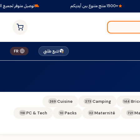
+1500 منتج متنوع بين أيديكم
توصيل متوفر لجميع الولا
تتبع طلبي
FR
Cuisine
Camping
Bric
269
273
144
PC & Tech
Packs
Maternité
Ma
118
10
32
721