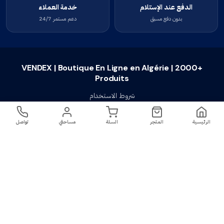
الدفع عند الإستلام
خدمة العملاء
بدون دفع مسبق
دعم مستمر 24/7
VENDEX | Boutique En Ligne en Algérie | 2000+
Produits
شروط الاستخدام
سياسة الخصوصية
الرئيسية
المتجر
السلة
مساحتي
تواصل
سياسة الإستبدال والإسترجاع
تواصل معنا
أسئلة شائعة
اتصل بنا
VENDEX | Boutique En Ligne en Algérie |
جميع الحقوق محفوظة ©
2023-2026
2000+ Produits