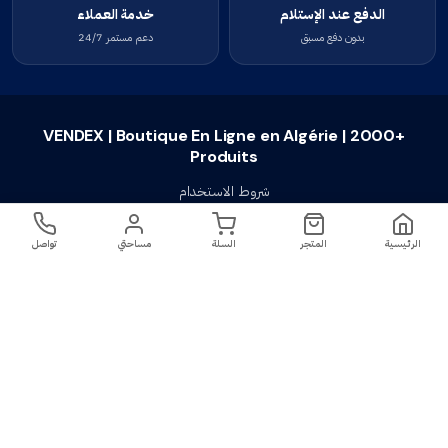
الدفع عند الإستلام
خدمة العملاء
بدون دفع مسبق
دعم مستمر 24/7
VENDEX | Boutique En Ligne en Algérie | 2000+
Produits
شروط الاستخدام
سياسة الخصوصية
الرئيسية
المتجر
السلة
مساحتي
تواصل
سياسة الإستبدال والإسترجاع
تواصل معنا
أسئلة شائعة
اتصل بنا
VENDEX | Boutique En Ligne en Algérie |
جميع الحقوق محفوظة ©
2023-2026
2000+ Produits