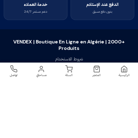
الدفع عند الإستلام
خدمة العملاء
بدون دفع مسبق
دعم مستمر 24/7
VENDEX | Boutique En Ligne en Algérie | 2000+
Produits
شروط الاستخدام
سياسة الخصوصية
الرئيسية
المتجر
السلة
مساحتي
تواصل
سياسة الإستبدال والإسترجاع
تواصل معنا
أسئلة شائعة
اتصل بنا
VENDEX | Boutique En Ligne en Algérie |
جميع الحقوق محفوظة ©
2023-2026
2000+ Produits