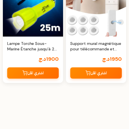
Lampe Torche Sous-
Support mural magnétique
Marine Étanche jusqu’à 25
pour télécommande et
mètres
Accessoires 6Pcs
1950
د.ج
1900
د.ج
اشتري الآن
اشتري الآن