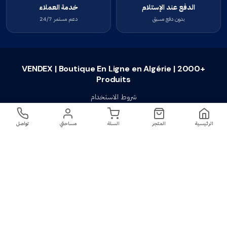
الدفع عند الإستلام
خدمة العملاء
بدون دفع مسبق
دعم مستمر 24/7
VENDEX | Boutique En Ligne en Algérie | 2000+
Produits
شروط الاستخدام
سياسة الخصوصية
الرئيسية
المتجر
السلة
مساحتي
تواصل
سياسة الإستبدال والإسترجاع
تواصل معنا
أسئلة شائعة
اتصل بنا
VENDEX | Boutique En Ligne en Algérie |
جميع الحقوق محفوظة ©
2023-2026
2000+ Produits