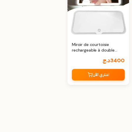
Miroir de courtoisie
rechargeable à double
boutons – Miroir beauté
3400
د.ج
LED pour voiture
اشتري الآن