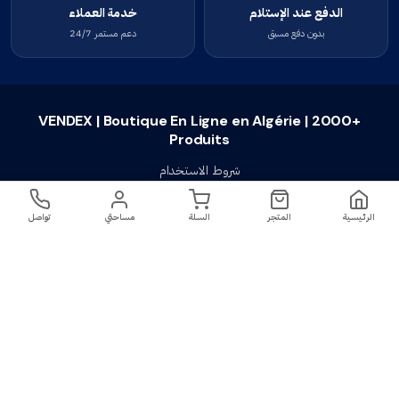
الدفع عند الإستلام
خدمة العملاء
بدون دفع مسبق
دعم مستمر 24/7
VENDEX | Boutique En Ligne en Algérie | 2000+
Produits
شروط الاستخدام
سياسة الخصوصية
الرئيسية
المتجر
السلة
مساحتي
تواصل
سياسة الإستبدال والإسترجاع
تواصل معنا
أسئلة شائعة
اتصل بنا
VENDEX | Boutique En Ligne en Algérie |
جميع الحقوق محفوظة ©
2023-2026
2000+ Produits