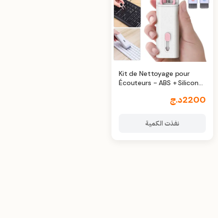
Kit de Nettoyage pour
Écouteurs - ABS + Silicone,
Design Compact, 7 en 1
2200
د.ج
نفذت الكمية