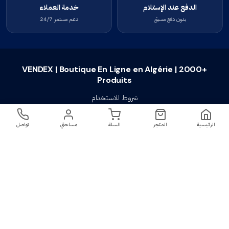
الدفع عند الإستلام
خدمة العملاء
بدون دفع مسبق
دعم مستمر 24/7
VENDEX | Boutique En Ligne en Algérie | 2000+
Produits
شروط الاستخدام
سياسة الخصوصية
الرئيسية
المتجر
السلة
مساحتي
تواصل
سياسة الإستبدال والإسترجاع
تواصل معنا
أسئلة شائعة
اتصل بنا
VENDEX | Boutique En Ligne en Algérie |
جميع الحقوق محفوظة ©
2023-2026
2000+ Produits