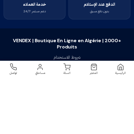
الدفع عند الإستلام
خدمة العملاء
بدون دفع مسبق
دعم مستمر 24/7
VENDEX | Boutique En Ligne en Algérie | 2000+
Produits
شروط الاستخدام
سياسة الخصوصية
الرئيسية
المتجر
السلة
مساحتي
تواصل
سياسة الإستبدال والإسترجاع
تواصل معنا
أسئلة شائعة
اتصل بنا
VENDEX | Boutique En Ligne en Algérie |
جميع الحقوق محفوظة ©
2023-2026
2000+ Produits