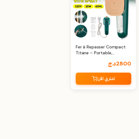
Fer à Repasser Compact
Titane – Portable,
Polyvalent pour
2800
د.ج
Vêtements Secs/Humides
اشتري الآن