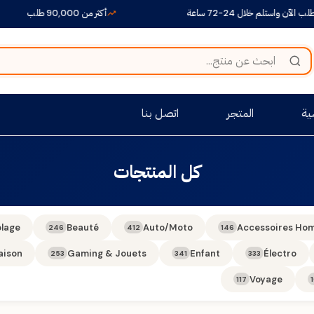
الآن واستلم خلال 24-72 ساعة
أكثر من 90,000 طلب
ية
المتجر
اتصل بنا
كل المنتجات
olage
Beauté
Auto/Moto
Accessoires Ho
246
412
146
aison
Gaming & Jouets
Enfant
Électro
253
341
333
Voyage
117