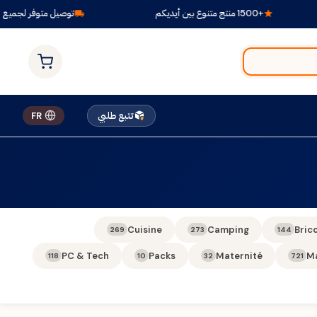
+1500 منتج متنوع بين أيديكم
توصيل متوفر لجميع الول
تتبع طلبي
FR
Cuisine
Camping
Bric
269
273
144
PC & Tech
Packs
Maternité
M
118
10
32
721