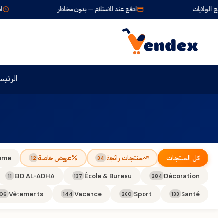
لولايات
ادفع عند الاستلام — بدون مخاطر
اطلب 
الرئيس
كل المنتجات
منتجات رائجة
عروض خاصة
mme
12
34
EID AL-ADHA
École & Bureau
Décoration
11
137
284
Vêtements
Vacance
Sport
Santé
106
144
260
133