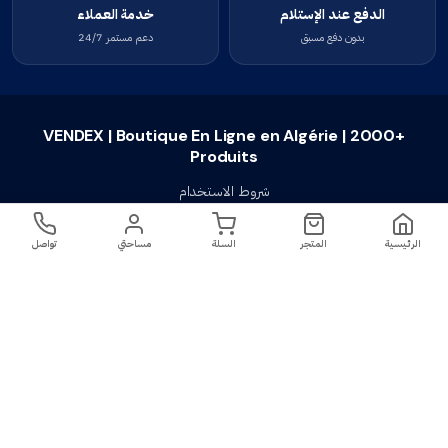
الدفع عند الإستلام
خدمة العملاء
بدون دفع مسبق
دعم مستمر 24/7
VENDEX | Boutique En Ligne en Algérie | 2000+
Produits
شروط الاستخدام
سياسة الخصوصية
الرئيسية
المتجر
السلة
مساحتي
تواصل
سياسة الإستبدال والإسترجاع
تواصل معنا
أسئلة شائعة
اتصل بنا
VENDEX | Boutique En Ligne en Algérie |
جميع الحقوق محفوظة ©
2023-2026
2000+ Produits