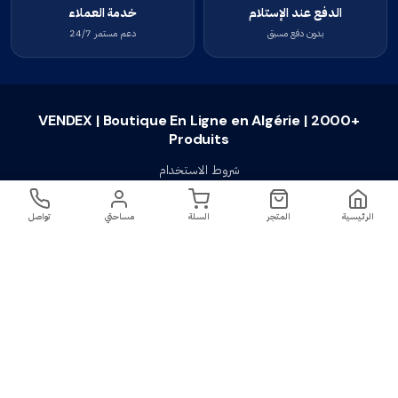
الدفع عند الإستلام
خدمة العملاء
بدون دفع مسبق
دعم مستمر 24/7
VENDEX | Boutique En Ligne en Algérie | 2000+
Produits
شروط الاستخدام
سياسة الخصوصية
الرئيسية
المتجر
السلة
مساحتي
تواصل
سياسة الإستبدال والإسترجاع
تواصل معنا
أسئلة شائعة
اتصل بنا
VENDEX | Boutique En Ligne en Algérie |
جميع الحقوق محفوظة ©
2023-2026
2000+ Produits