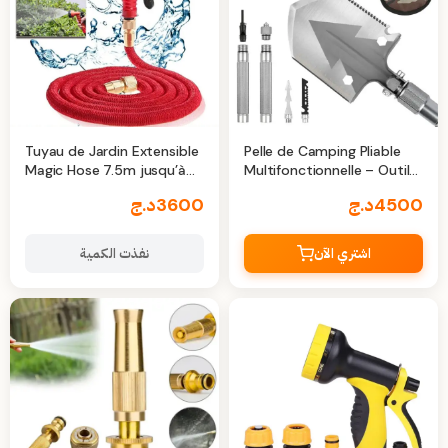
Tuyau de Jardin Extensible
Pelle de Camping Pliable
Magic Hose 7.5m jusqu’à
Multifonctionnelle – Outil
35m – Flexibilité Maximale
tactique 3 positions
4500
د.ج
3600
د.ج
& Gain d’Espace
اشتري الآن
نفذت الكمية