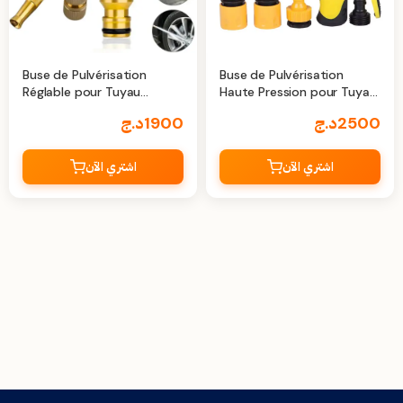
Buse de Pulvérisation
Buse de Pulvérisation
Réglable pour Tuyau
Haute Pression pour Tuyau
d'Arrosage, Idéale pour
d'Eau
2500
د.ج
1900
د.ج
Lavage de Voiture et
Jardinage
اشتري الآن
اشتري الآن