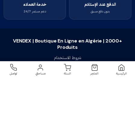
الدفع عند الإستلام
خدمة العملاء
بدون دفع مسبق
دعم مستمر 24/7
VENDEX | Boutique En Ligne en Algérie | 2000+
Produits
شروط الاستخدام
سياسة الخصوصية
الرئيسية
المتجر
السلة
مساحتي
تواصل
سياسة الإستبدال والإسترجاع
تواصل معنا
أسئلة شائعة
اتصل بنا
VENDEX | Boutique En Ligne en Algérie |
جميع الحقوق محفوظة ©
2023-2026
2000+ Produits