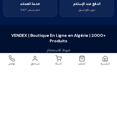
الدفع عند الإستلام
خدمة العملاء
بدون دفع مسبق
دعم مستمر 24/7
VENDEX | Boutique En Ligne en Algérie | 2000+
Produits
شروط الاستخدام
سياسة الخصوصية
الرئيسية
المتجر
السلة
مساحتي
تواصل
سياسة الإستبدال والإسترجاع
تواصل معنا
أسئلة شائعة
اتصل بنا
VENDEX | Boutique En Ligne en Algérie |
جميع الحقوق محفوظة ©
2023-2026
2000+ Produits