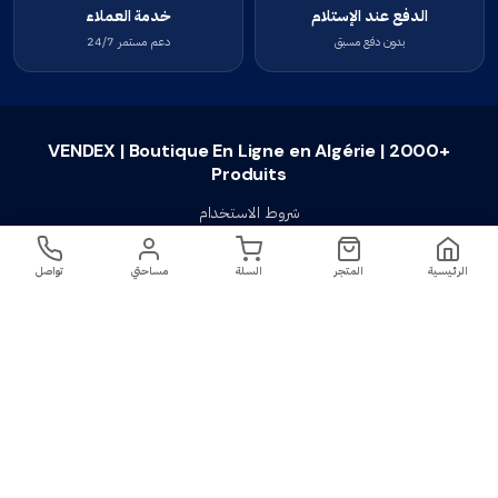
الدفع عند الإستلام
خدمة العملاء
بدون دفع مسبق
دعم مستمر 24/7
VENDEX | Boutique En Ligne en Algérie | 2000+
Produits
شروط الاستخدام
سياسة الخصوصية
الرئيسية
المتجر
السلة
مساحتي
تواصل
سياسة الإستبدال والإسترجاع
تواصل معنا
أسئلة شائعة
اتصل بنا
VENDEX | Boutique En Ligne en Algérie |
جميع الحقوق محفوظة ©
2023-2026
2000+ Produits