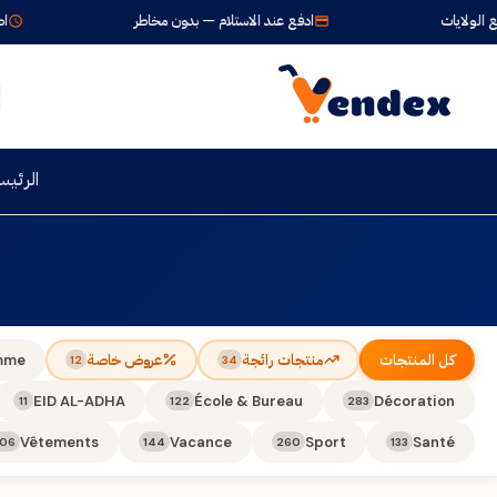
لولايات
ادفع عند الاستلام — بدون مخاطر
اطلب 
الرئيس
كل المنتجات
منتجات رائجة
عروض خاصة
mme
12
34
EID AL-ADHA
École & Bureau
Décoration
11
122
283
Vêtements
Vacance
Sport
Santé
106
144
260
133