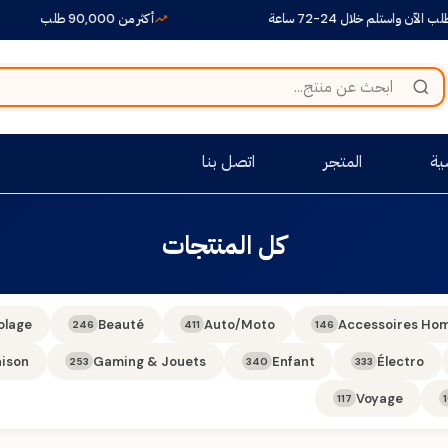
الآن واستلم خلال 24-72 ساعة
أكثر من 90,000 طلب
ية
المتجر
اتصل بنا
كل المنتجات
olage
Beauté
Auto/Moto
Accessoires Ho
246
411
146
ison
Gaming & Jouets
Enfant
Électro
253
340
333
Voyage
117