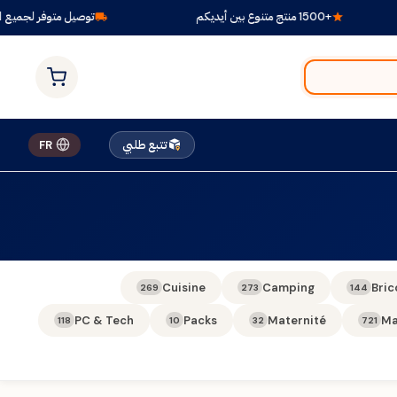
+1500 منتج متنوع بين أيديكم
توصيل متوفر لجميع الو
تتبع طلبي
FR
Cuisine
Camping
Bric
269
273
144
PC & Tech
Packs
Maternité
Ma
118
10
32
721