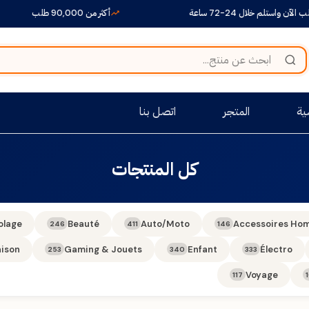
آن واستلم خلال 24-72 ساعة
أكثر من 90,000 طلب
ية
المتجر
اتصل بنا
كل المنتجات
olage
Beauté
Auto/Moto
Accessoires Ho
246
411
146
ison
Gaming & Jouets
Enfant
Électro
253
340
333
Voyage
117