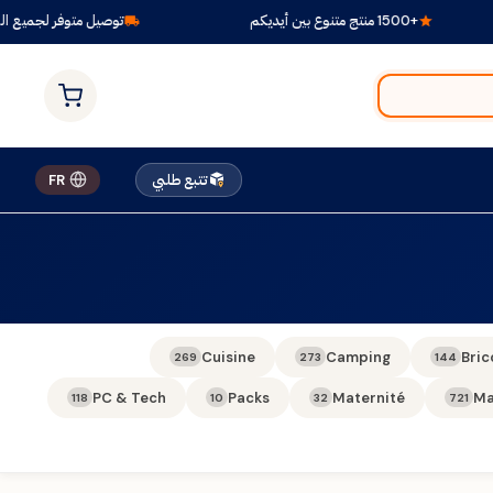
+1500 منتج متنوع بين أيديكم
توصيل متوفر لجميع الولا
تتبع طلبي
FR
Cuisine
Camping
Bric
269
273
144
PC & Tech
Packs
Maternité
Ma
118
10
32
721