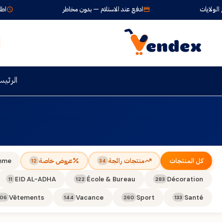
لايات
ادفع عند الاستلام — بدون مخاطر
اطلب ال
الرئيس
كل المنتجات
منتجات رائجة
عروض خاصة
mme
12
34
EID AL-ADHA
École & Bureau
Décoration
11
122
283
Vêtements
Vacance
Sport
Santé
106
144
260
133