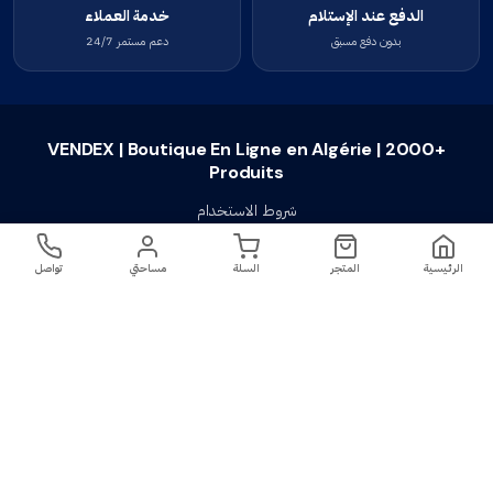
الدفع عند الإستلام
خدمة العملاء
بدون دفع مسبق
دعم مستمر 24/7
VENDEX | Boutique En Ligne en Algérie | 2000+
Produits
شروط الاستخدام
سياسة الخصوصية
الرئيسية
المتجر
السلة
مساحتي
تواصل
سياسة الإستبدال والإسترجاع
تواصل معنا
أسئلة شائعة
اتصل بنا
VENDEX | Boutique En Ligne en Algérie |
جميع الحقوق محفوظة ©
2023-2026
2000+ Produits