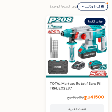
عرض النتيجة الوحيدة
فلترة وترتيب
نفذت الكمية
TOTAL Marteau Rotatif Sans Fil
TRHLI202287
41500
د.ج
46500
د.ج
نفذت الكمية