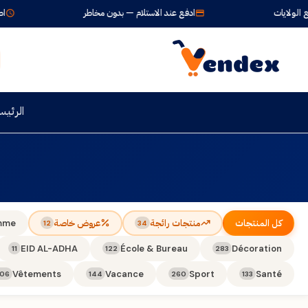
ولايات
ادفع عند الاستلام — بدون مخاطر
اطلب ا
الرئيس
كل المنتجات
منتجات رائجة
عروض خاصة
mme
12
34
EID AL-ADHA
École & Bureau
Décoration
11
122
283
Vêtements
Vacance
Sport
Santé
106
144
260
133