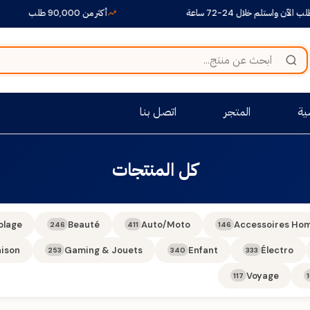
لآن واستلم خلال 24-72 ساعة
أكثر من 90,000 طلب
ية
المتجر
اتصل بنا
كل المنتجات
olage
Beauté
Auto/Moto
Accessoires Ho
246
411
146
ison
Gaming & Jouets
Enfant
Électro
253
340
333
Voyage
117