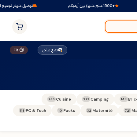
+1500 منتج متنوع بين أيديكم
توصيل متوفر لجميع الول
تتبع طلبي
FR
Cuisine
Camping
Bric
269
273
144
PC & Tech
Packs
Maternité
Ma
118
10
32
721