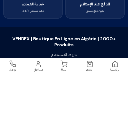
الدفع عند الإستلام
خدمة العملاء
بدون دفع مسبق
دعم مستمر 24/7
VENDEX | Boutique En Ligne en Algérie | 2000+
Produits
شروط الاستخدام
سياسة الخصوصية
الرئيسية
المتجر
السلة
مساحتي
تواصل
سياسة الإستبدال والإسترجاع
تواصل معنا
أسئلة شائعة
اتصل بنا
VENDEX | Boutique En Ligne en Algérie |
جميع الحقوق محفوظة ©
2023-2026
2000+ Produits