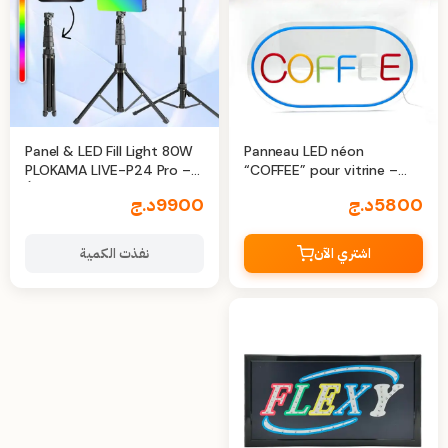
Panel & LED Fill Light 80W
Panneau LED néon
PLOKAMA LIVE-P24 Pro –
“COFFEE” pour vitrine –
Éclairage Professionnel
Enseigne lumineuse
5800
د.ج
9900
د.ج
Multicolore
moderne et élégante
اشتري الآن
نفذت الكمية