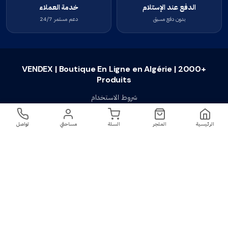
الدفع عند الإستلام
خدمة العملاء
بدون دفع مسبق
دعم مستمر 24/7
VENDEX | Boutique En Ligne en Algérie | 2000+
Produits
شروط الاستخدام
سياسة الخصوصية
الرئيسية
المتجر
السلة
مساحتي
تواصل
سياسة الإستبدال والإسترجاع
تواصل معنا
أسئلة شائعة
اتصل بنا
VENDEX | Boutique En Ligne en Algérie |
جميع الحقوق محفوظة ©
2023-2026
2000+ Produits