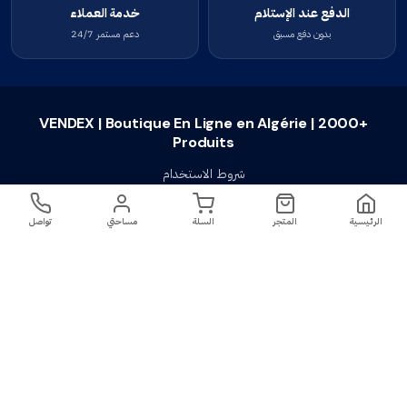
الدفع عند الإستلام
خدمة العملاء
بدون دفع مسبق
دعم مستمر 24/7
VENDEX | Boutique En Ligne en Algérie | 2000+
Produits
شروط الاستخدام
سياسة الخصوصية
الرئيسية
المتجر
السلة
مساحتي
تواصل
سياسة الإستبدال والإسترجاع
تواصل معنا
أسئلة شائعة
اتصل بنا
VENDEX | Boutique En Ligne en Algérie |
جميع الحقوق محفوظة ©
2023-2026
2000+ Produits