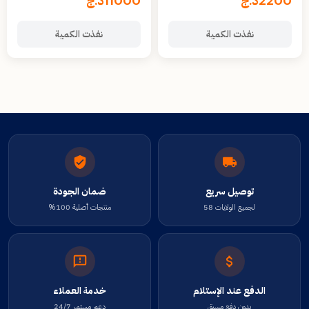
2200
د.ج
11000
د.ج
Familiale à Domicile
Confort Total
نفذت الكمية
نفذت الكمية
توصيل سريع
ضمان الجودة
لجميع الولايات 58
منتجات أصلية 100%
الدفع عند الإستلام
خدمة العملاء
بدون دفع مسبق
دعم مستمر 24/7