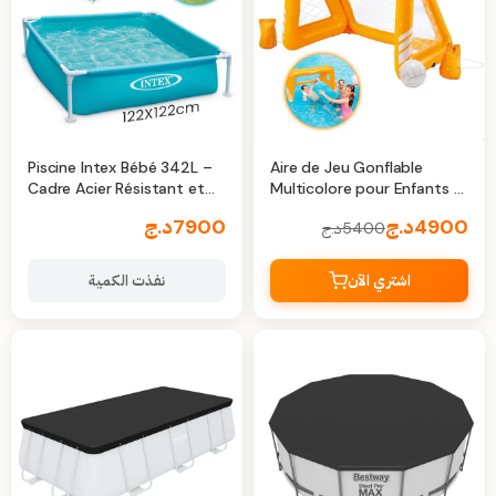
Piscine Intex Bébé 342L –
Aire de Jeu Gonflable
Cadre Acier Résistant et
Multicolore pour Enfants –
Installation Rapide
Modèle 58507NP
4900
د.ج
7900
د.ج
5400
د.ج
اشتري الآن
نفذت الكمية