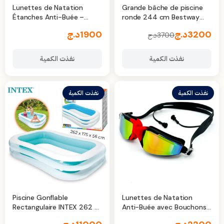
Lunettes de Natation
Grande bâche de piscine
Étanches Anti-Buée –
ronde 244 cm Bestway
Vision Claire et
58032
3200
د.ج
1900
د.ج
3700
د.ج
Ajustement Parfait
نفذت الكمية
نفذت الكمية
نفذت الكمية
نفذت الكمية
Piscine Gonflable
Lunettes de Natation
Rectangulaire INTEX 262 x
Anti-Buée avec Bouchons
175 x 56 cm – Fraîcheur
d’Oreilles – Vision Claire et