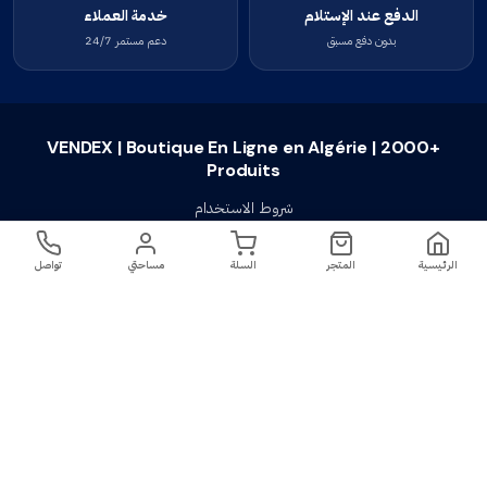
الدفع عند الإستلام
خدمة العملاء
بدون دفع مسبق
دعم مستمر 24/7
VENDEX | Boutique En Ligne en Algérie | 2000+
Produits
شروط الاستخدام
سياسة الخصوصية
الرئيسية
المتجر
السلة
مساحتي
تواصل
سياسة الإستبدال والإسترجاع
تواصل معنا
أسئلة شائعة
اتصل بنا
VENDEX | Boutique En Ligne en Algérie |
جميع الحقوق محفوظة ©
2023-2026
2000+ Produits