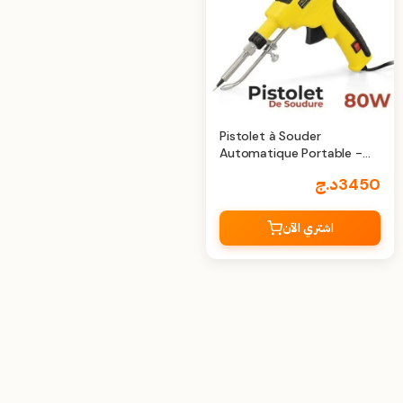
Pistolet à Souder
Automatique Portable -
60W, Chauffage Interne,
3450
د.ج
Utilisation à Une Main
اشتري الآن