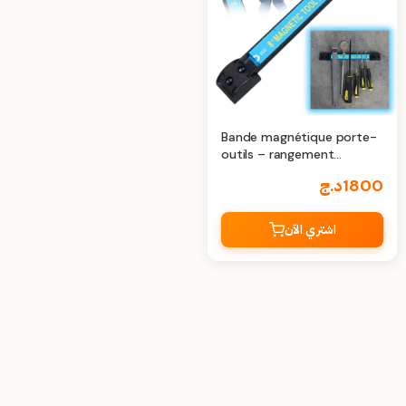
Bande magnétique porte-
outils – rangement
professionnel et facilité
1800
د.ج
d’utilisation
اشتري الآن