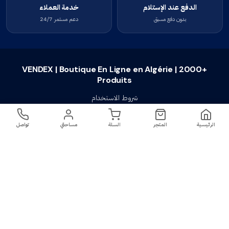
الدفع عند الإستلام
خدمة العملاء
بدون دفع مسبق
دعم مستمر 24/7
VENDEX | Boutique En Ligne en Algérie | 2000+
Produits
شروط الاستخدام
سياسة الخصوصية
الرئيسية
المتجر
السلة
مساحتي
تواصل
سياسة الإستبدال والإسترجاع
تواصل معنا
أسئلة شائعة
اتصل بنا
VENDEX | Boutique En Ligne en Algérie |
جميع الحقوق محفوظة ©
2023-2026
2000+ Produits