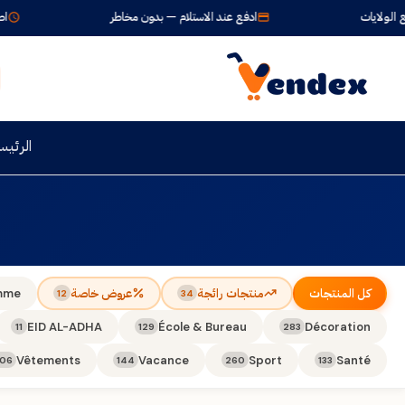
ولايات
ادفع عند الاستلام — بدون مخاطر
اطلب ا
الرئيس
كل المنتجات
منتجات رائجة
عروض خاصة
mme
12
34
EID AL-ADHA
École & Bureau
Décoration
11
129
283
Vêtements
Vacance
Sport
Santé
106
144
260
133