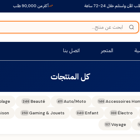
لآن واستلم خلال 24-72 ساعة
أكثر من 90,000 طلب
ية
المتجر
اتصل بنا
كل المنتجات
olage
Beauté
Auto/Moto
Accessoires Ho
246
411
146
ison
Gaming & Jouets
Enfant
Électro
253
340
333
Voyage
117