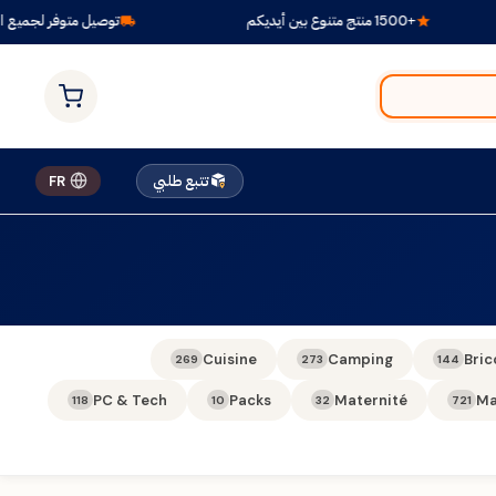
+1500 منتج متنوع بين أيديكم
توصيل متوفر لجميع الول
تتبع طلبي
FR
Cuisine
Camping
Bric
269
273
144
PC & Tech
Packs
Maternité
Ma
118
10
32
721