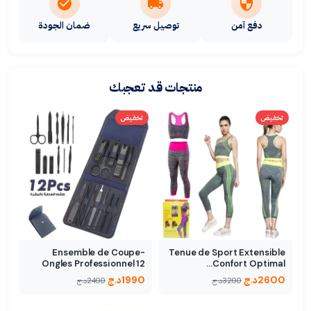
دفع آمن
توصيل سريع
ضمان الجودة
منتجات قد تعجبك
تخفيض
تخفيض
Ensemble de Coupe-
Tenue de Sport Extensible
Ongles Professionnel 12
Confort Optimal…
PCS
2600
د.ج
1990
د.ج
3200
د.ج
2400
د.ج