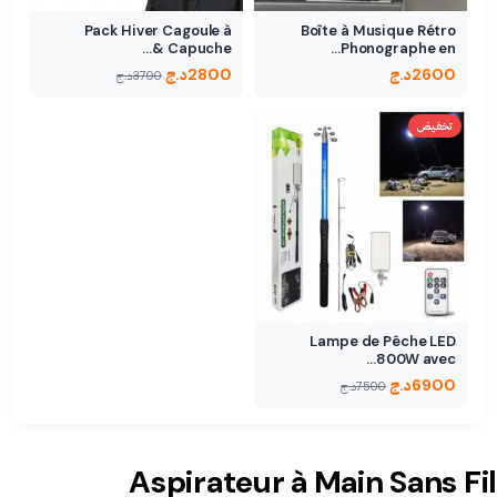
Pack Hiver Cagoule à
Boîte à Musique Rétro
Capuche &…
Phonographe en…
2600
د.ج
2800
د.ج
3700
د.ج
تخفيض
Lampe de Pêche LED
800W avec…
6900
د.ج
7500
د.ج
Aspirateur à Main Sans Fil