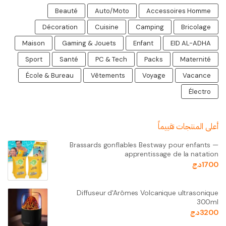
Beauté
Auto/Moto
Accessoires Homme
Décoration
Cuisine
Camping
Bricolage
Maison
Gaming & Jouets
Enfant
EID AL-ADHA
Sport
Santé
PC & Tech
Packs
Maternité
École & Bureau
Vêtements
Voyage
Vacance
Électro
أعلى المنتجات تقييماً
Brassards gonflables Bestway pour enfants —
apprentissage de la natation
1700
د.ج
Diffuseur d'Arômes Volcanique ultrasonique
300ml
3200
د.ج