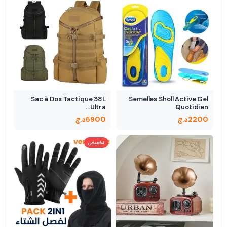
Sac à Dos Tactique 38L
Semelles Sholl Active Gel
Ultra…
Quotidien
2200
د.ج
5900
د.ج
تخفيض