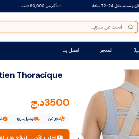
-72 ساعة
أكثر من 90,000 طلب
+1500 منتج متنوع
ية
المتجر
اتصل بنا
tien Thoracique
3500
د.ج
دفع آمن
توصيل سريع
ضم
اطلب الآن - الدفع عند الا