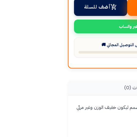
أضف للسلة
بر واتساب
التوصيل المجاني 🚚
ت (0)
 صُمم ليكون خفيف الوزن وغير مرئي