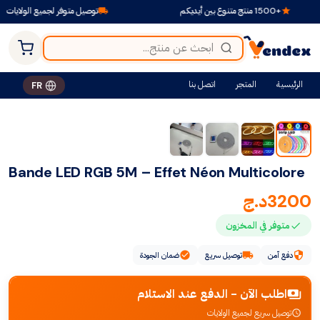
+1500 منتج متنوع بين أيديكم
توصيل متوفر لجميع الولايات
الرئيسية
المتجر
اتصل بنا
FR
Bande LED RGB 5M – Effet Néon Multicolore
3200
د.ج
متوفر في المخزون
دفع آمن
توصيل سريع
ضمان الجودة
اطلب الآن - الدفع عند الاستلام
توصيل سريع لجميع الولايات