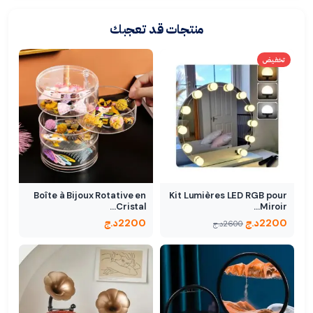
منتجات قد تعجبك
تخفيض
Boîte à Bijoux Rotative en
Kit Lumières LED RGB pour
Cristal…
Miroir…
2200
د.ج
2200
د.ج
2600
د.ج