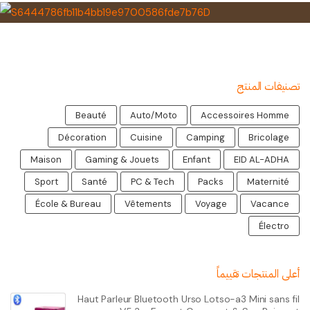
تصنيفات المنتج
Beauté
Auto/Moto
Accessoires Homme
Décoration
Cuisine
Camping
Bricolage
Maison
Gaming & Jouets
Enfant
EID AL-ADHA
Sport
Santé
PC & Tech
Packs
Maternité
École & Bureau
Vêtements
Voyage
Vacance
Électro
أعلى المنتجات تقييماً
Haut Parleur Bluetooth Urso Lotso-a3 Mini sans fil