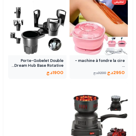
تخفيض
Porte-Gobelet Double
machine à fondre la cire -
Dream Hub Base Rotative…
…
2950
د.ج
1900
د.ج
3200
د.ج