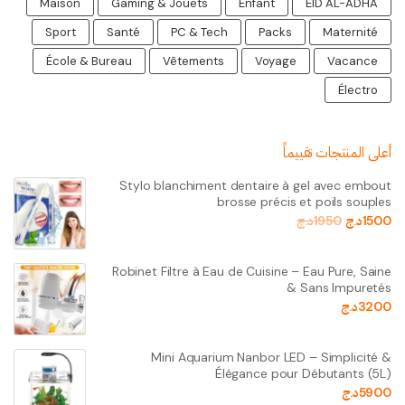
Maison
Gaming & Jouets
Enfant
EID AL-ADHA
Sport
Santé
PC & Tech
Packs
Maternité
École & Bureau
Vêtements
Voyage
Vacance
Électro
أعلى المنتجات تقييماً
Stylo blanchiment dentaire à gel avec embout
brosse précis et poils souples
1500
د.ج
1950
د.ج
Robinet Filtre à Eau de Cuisine – Eau Pure, Saine
& Sans Impuretés
3200
د.ج
Mini Aquarium Nanbor LED – Simplicité &
Élégance pour Débutants (5L)
5900
د.ج