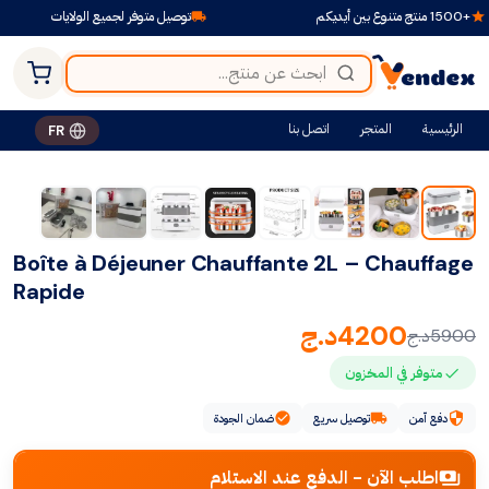
توصيل متوفر لجميع الولايات
الرئيسية
المتجر
اتصل بنا
FR
-29%
Boîte à Déjeuner Chauffante 2L – Chauffage
Rapide
4200
د.ج
5900
د.ج
متوفر في المخزون
دفع آمن
توصيل سريع
ضمان الجودة
اطلب الآن - الدفع عند الاستلام