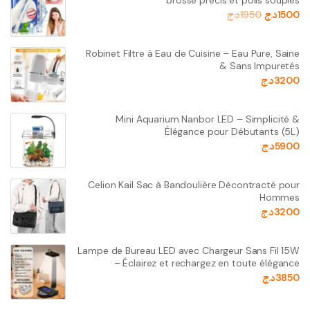
brosse précis et poils souples
1500
د.ج
1950
د.ج
Robinet Filtre à Eau de Cuisine – Eau Pure, Saine
& Sans Impuretés
3200
د.ج
Mini Aquarium Nanbor LED – Simplicité &
Élégance pour Débutants (5L)
5900
د.ج
Celion Kail Sac à Bandoulière Décontracté pour
Hommes
3200
د.ج
Lampe de Bureau LED avec Chargeur Sans Fil 15W
– Éclairez et rechargez en toute élégance
3850
د.ج