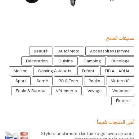
تصنيفات المنتج
Beauté
Auto/Moto
Accessoires Homme
Décoration
Cuisine
Camping
Bricolage
Maison
Gaming & Jouets
Enfant
EID AL-ADHA
Sport
Santé
PC & Tech
Packs
Maternité
École & Bureau
Vêtements
Voyage
Vacance
Électro
أعلى المنتجات تقييماً
Stylo blanchiment dentaire à gel avec embout