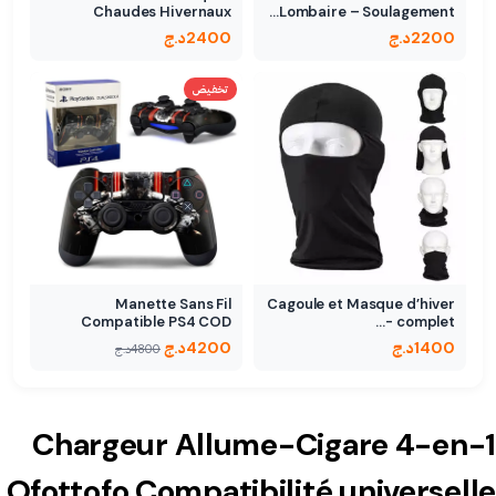
Chaudes Hivernaux
Lombaire – Soulagement…
Cataphote Unisexe…
2200
د.ج
2400
د.ج
تخفيض
Manette Sans Fil
Cagoule et Masque d’hiver
Compatible PS4 COD
complet -…
1400
د.ج
4200
د.ج
4800
د.ج
Chargeur Allume-Cigare 4-en-1
Ofottofo Compatibilité universelle