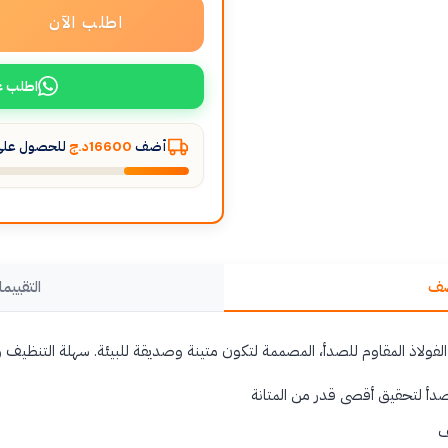
اطلب الآن
اطلب ع
أضف
16600د.ج
للحصول على 
صف
التقييما
لفولاذ المقاوم للصدأ، المصممة لتكون متينة وصديقة للبيئة. سهلة التنظيف ومث
صدأ لتحقيق أقصى قدر من المتانة
ف