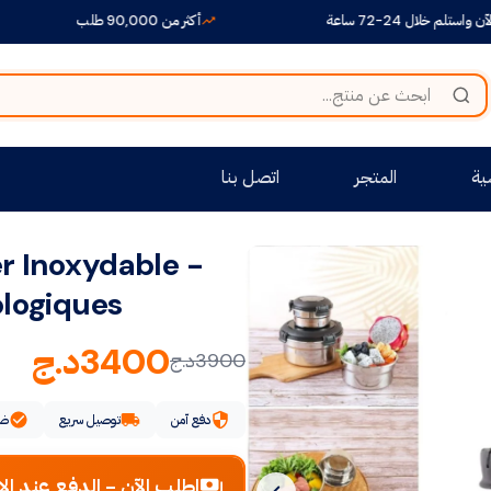
اعة
أكثر من 90,000 طلب
+1500 منتج متنوع بين أيديكم
ية
المتجر
اتصل بنا
r Inoxydable -
ologiques
3400
د.ج
3900
د.ج
دفع آمن
توصيل سريع
ضم
اطلب الآن - الدفع عند الا