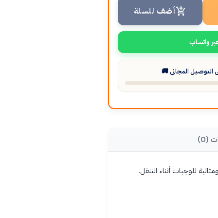
أضف للسلة
بر واتساب
التوصيل المجاني 🚚
ت (0)
الية للوجبات أثناء التنقل.