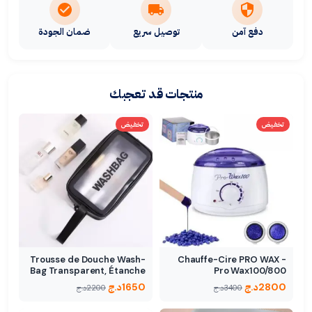
دفع آمن
توصيل سريع
ضمان الجودة
منتجات قد تعجبك
تخفيض
تخفيض
Trousse de Douche Wash-
Chauffe-Cire PRO WAX -
Bag Transparent, Étanche
Pro Wax100/800
2800
د.ج
1650
د.ج
3400
د.ج
2200
د.ج