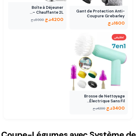
Boîte à Déjeuner
Gant de Protection Anti-
Chauffante 2L –…
Coupure Grebarley
4200
د.ج
5900
د.ج
1600
د.ج
تخفيض
Brosse de Nettoyage
Électrique Sans Fil…
3400
د.ج
4200
د.ج
Coupe-Légumes avec Système de