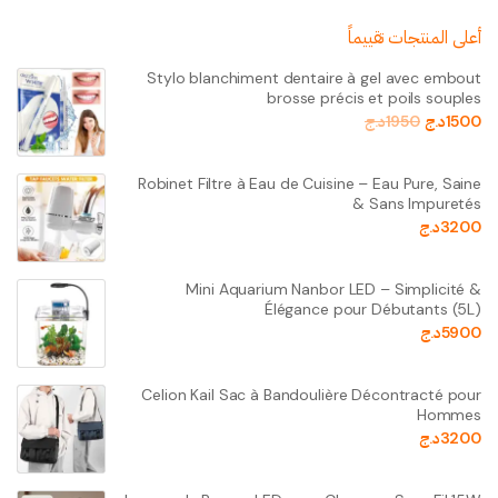
أعلى المنتجات تقييماً
Stylo blanchiment dentaire à gel avec embout
brosse précis et poils souples
1500
د.ج
1950
د.ج
Robinet Filtre à Eau de Cuisine – Eau Pure, Saine
& Sans Impuretés
3200
د.ج
Mini Aquarium Nanbor LED – Simplicité &
Élégance pour Débutants (5L)
5900
د.ج
Celion Kail Sac à Bandoulière Décontracté pour
Hommes
3200
د.ج