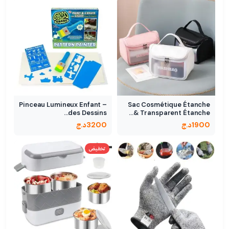
Pinceau Lumineux Enfant –
Sac Cosmétique Étanche
des Dessins…
Transparent Étanche &…
1900
د.ج
3200
د.ج
تخفيض