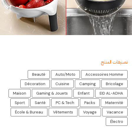
تصنيفات المنتج
Beauté
Auto/Moto
Accessoires Homme
Décoration
Cuisine
Camping
Bricolage
Maison
Gaming & Jouets
Enfant
EID AL-ADHA
Sport
Santé
PC & Tech
Packs
Maternité
École & Bureau
Vêtements
Voyage
Vacance
Électro