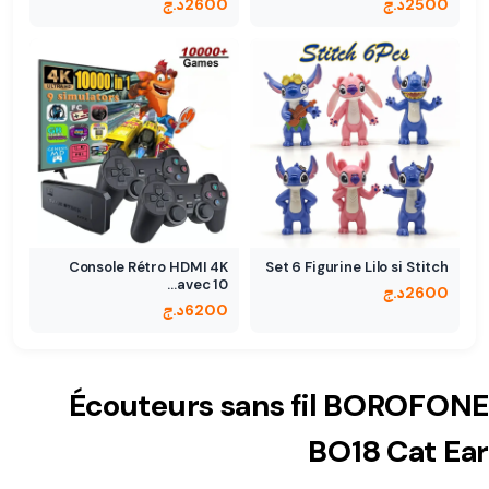
2500
د.ج
2600
د.ج
Console Rétro HDMI 4K
Set 6 Figurine Lilo si Stitch
avec 10…
2600
د.ج
6200
د.ج
Écouteurs sans fil BOROFONE
BO18 Cat Ear