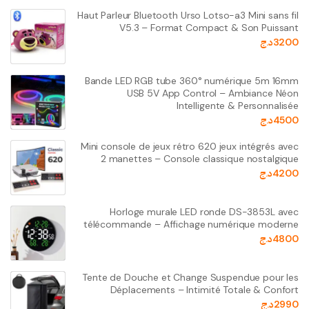
Haut Parleur Bluetooth Urso Lotso-a3 Mini sans fil
V5.3 – Format Compact & Son Puissant
3200
د.ج
Bande LED RGB tube 360° numérique 5m 16mm
USB 5V App Control – Ambiance Néon
Intelligente & Personnalisée
4500
د.ج
Mini console de jeux rétro 620 jeux intégrés avec
2 manettes – Console classique nostalgique
4200
د.ج
Horloge murale LED ronde DS-3853L avec
télécommande – Affichage numérique moderne
4800
د.ج
Tente de Douche et Change Suspendue pour les
Déplacements – Intimité Totale & Confort
2990
د.ج