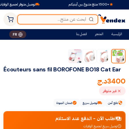
+1500 منتج متنوع بين أيديكم
توصيل متوفر لجميع الولايات
الرئيسية
المتجر
اتصل بنا
FR
Écouteurs sans fil BOROFONE BO18 Cat Ear
3400
د.ج
غير متوفر
دفع آمن
توصيل سريع
ضمان الجودة
اطلب الآن - الدفع عند الاستلام
توصيل سريع لجميع الولايات