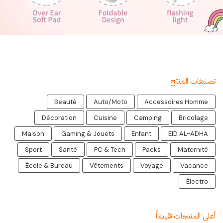
تصنيفات المنتج
Beauté
Auto/Moto
Accessoires Homme
Décoration
Cuisine
Camping
Bricolage
Maison
Gaming & Jouets
Enfant
EID AL-ADHA
Sport
Santé
PC & Tech
Packs
Maternité
École & Bureau
Vêtements
Voyage
Vacance
Électro
أعلى المنتجات تقييماً