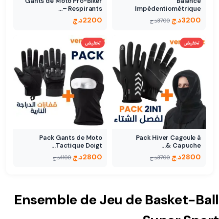
Gants de Moto Pro-Biker
Balance
Respirants –…
Impédentiométrique
Bluetooth 400lbs
3200
د.ج
2200
د.ج
3700
د.ج
تخفيض
تخفيض
Pack Gants de Moto
Pack Hiver Cagoule à
Tactique Doigt…
Capuche &…
2800
د.ج
2800
د.ج
3700
د.ج
4100
د.ج
Ensemble de Jeu de Basket-Ball