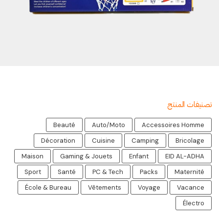
تصنيفات المنتج
Beauté
Auto/Moto
Accessoires Homme
Décoration
Cuisine
Camping
Bricolage
Maison
Gaming & Jouets
Enfant
EID AL-ADHA
Sport
Santé
PC & Tech
Packs
Maternité
École & Bureau
Vêtements
Voyage
Vacance
Électro