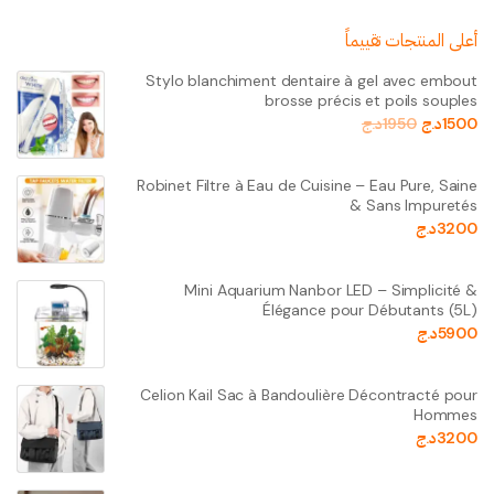
أعلى المنتجات تقييماً
Stylo blanchiment dentaire à gel avec embout
brosse précis et poils souples
1500
د.ج
1950
د.ج
Robinet Filtre à Eau de Cuisine – Eau Pure, Saine
& Sans Impuretés
3200
د.ج
Mini Aquarium Nanbor LED – Simplicité &
Élégance pour Débutants (5L)
5900
د.ج
Celion Kail Sac à Bandoulière Décontracté pour
Hommes
3200
د.ج