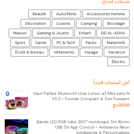
تصنيفات المنتج
Beauté
Auto/Moto
Accessoires Homme
Décoration
Cuisine
Camping
Bricolage
Maison
Gaming & Jouets
Enfant
EID AL-ADHA
Sport
Santé
PC & Tech
Packs
Maternité
École & Bureau
Vêtements
Voyage
Vacance
Électro
أعلى المنتجات تقييماً
Haut Parleur Bluetooth Urso Lotso-a3 Mini sans fil
V5.3 – Format Compact & Son Puissant
3200
د.ج
Bande LED RGB tube 360° numérique 5m 16mm
USB 5V App Control – Ambiance Néon
Intelligente & Personnalisée