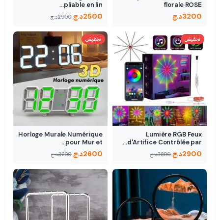
pliable en lin…
florale ROSE
3200
د.ج
2500
د.ج
2900
د.ج
تخفيض
تخفيض
Horloge Murale Numérique
Lumière RGB Feux
pour Mur et…
d'Artifice Contrôlée par…
2900
د.ج
2600
د.ج
3800
د.ج
3200
د.ج