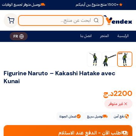
+1500 منتج متنوع بين أيديكم
توصيل متوفر لجميع الولايات
الرئيسية
المتجر
اتصل بنا
FR
Figurine Naruto – Kakashi Hatake avec
Kunai
2200
د.ج
غير متوفر
دفع آمن
توصيل سريع
ضمان الجودة
اطلب الآن - الدفع عند الاستلام