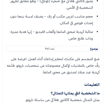
يصور كاكاشي هاتاكي مع خنجره (كوناي) - وهو مطابق لظهور
الشخصية في الأنمي.
حجم مناسب لتزيين مكتب أو رف - يضيف لمسة نينجا دون
إحداث فوضى في المكان.
مثالية كهدية لمحبي المانجا وألعاب الفيديو - إنها هدية مميزة
وذات طابع خاص.
موضوع
مادة PVC
ضع المجسم على مكتبك لتحفيز إبداعك أثناء العمل. اعرضه على
رفّ خاص بالمقتنيات لإكمال مجموعتك من شخصيات ناروتو. قدّمه
كهدية عيد ميلاد لصديق من محبي المانغا.
التعليمات
ما الشخصية التي يمثلها التمثال؟
يمثل التمثال شخصية كاكاشي هاتاكي من سلسلة ناروتو.