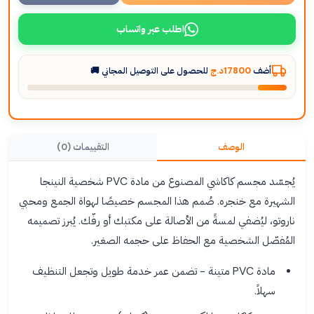
اطلب عبر واتساب
أضف
17800د.ج
للحصول على التوصيل المجاني 🚚
الوصف
التقييمات (0)
يُجسّد مجسم كاكاشي المصنوع من مادة PVC شخصية النينجا
الشهيرة مع خنجره. صُمم هذا المجسم خصيصًا لهواة الجمع ومحبي
ناروتو، ليُضفي لمسةً من الأصالة على مكتبك أو رفّك. يُبرز تصميمه
المُفصّل الشخصية مع الحفاظ على حجمه الصغير.
مادة PVC متينة - تضمن عمر خدمة طويل وتجعل التنظيف
سهلاً.