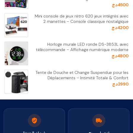
4500
د.ج
Mini console de jeux rétro 620 jeux intégrés avec
2 manettes – Console classique nostalgique
4200
د.ج
Horloge murale LED ronde DS-3853L avec
télécommande – Affichage numérique moderne
4800
د.ج
Tente de Douche et Change Suspendue pour les
Déplacements – Intimité Totale & Confort
2990
د.ج