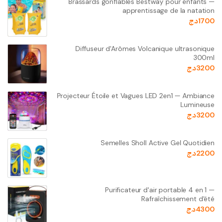
Brassards gonflables Bestway pour enfants —
apprentissage de la natation
1700
د.ج
Diffuseur d'Arômes Volcanique ultrasonique
300ml
3200
د.ج
Projecteur Étoile et Vagues LED 2en1 — Ambiance
Lumineuse
3200
د.ج
Semelles Sholl Active Gel Quotidien
2200
د.ج
Purificateur d'air portable 4 en 1 —
Rafraîchissement d'été
4300
د.ج