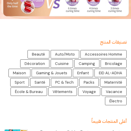
تصنيفات المنتج
Beauté
Auto/Moto
Accessoires Homme
Décoration
Cuisine
Camping
Bricolage
Maison
Gaming & Jouets
Enfant
EID AL-ADHA
Sport
Santé
PC & Tech
Packs
Maternité
École & Bureau
Vêtements
Voyage
Vacance
Électro
أعلى المنتجات تقييماً