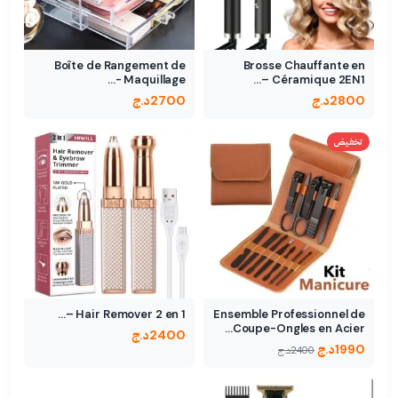
Boîte de Rangement de
Brosse Chauffante en
Maquillage -…
Céramique 2EN1 –…
2800
د.ج
2700
د.ج
تخفيض
Hair Remover 2 en 1 –…
Ensemble Professionnel de
Coupe-Ongles en Acier…
2400
د.ج
1990
د.ج
2400
د.ج