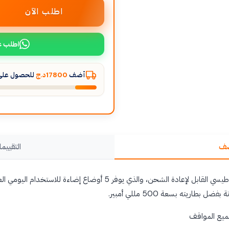
اطلب الآن
اطلب ع
أضف
17800د.ج
للحصول على 
صف
التقييما
اكتشف هذا المصباح الأمامي المغناطيسي القابل لإعادة الشحن، والذي يوفر 
بطاريته بسعة 500 مللي أمبير.