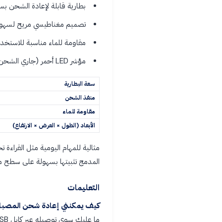
بطارية قابلة لإعادة الشحن بسعة 500 مللي أمبير لضمان عمر بطاري
تصميم مغناطيسي مريح لسهولة
مقاومة للماء مناسبة للاستخدا
مؤشر LED أحمر (جاري الشحن) ومؤشر LED أخضر (تم الشحن بالكامل)
سعة البطارية
منفذ الشحن
مقاومة للماء
الأبعاد (الطول × العرض × الارتفاع)
مثالية للمهام اليومية مثل القراءة 
المدمج تثبيتها بسهولة على سطح مع
التعليمات
كيف يمكنني إعادة شحن المصباح
ما عليك سوى توصيله عبر كابل USB من النوع C.