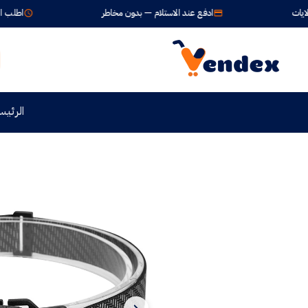
ادفع عند الاستلام — بدون مخاطر
اطلب الآن واستلم خلال 24-72 
الرئيس