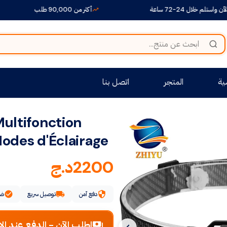
ساعة
أكثر من 90,000 طلب
+1500 منتج متنوع بين أيديكم
ية
المتجر
اتصل بنا
ultifonction
odes d'Éclairage
2200
د.ج
دفع آمن
توصيل سريع
ضم
اطلب الآن - الدفع عند الا