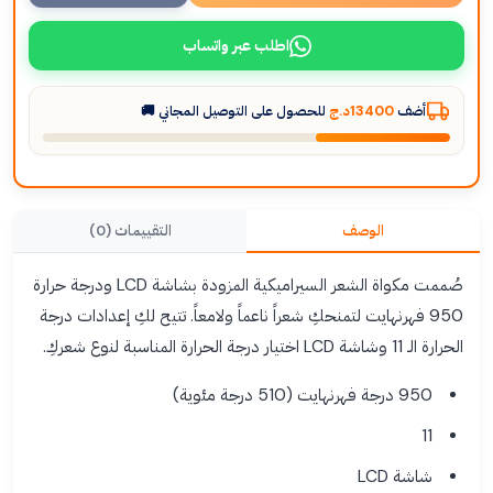
اطلب عبر واتساب
أضف
13400د.ج
للحصول على التوصيل المجاني 🚚
الوصف
التقييمات (0)
صُممت مكواة الشعر السيراميكية المزودة بشاشة LCD ودرجة حرارة
950 فهرنهايت لتمنحكِ شعراً ناعماً ولامعاً. تتيح لكِ إعدادات درجة
الحرارة الـ 11 وشاشة LCD اختيار درجة الحرارة المناسبة لنوع شعركِ.
950 درجة فهرنهايت (510 درجة مئوية)
11
شاشة LCD