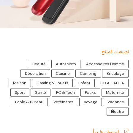
تصنيفات المنتج
Beauté
Auto/Moto
Accessoires Homme
Décoration
Cuisine
Camping
Bricolage
Maison
Gaming & Jouets
Enfant
EID AL-ADHA
Sport
Santé
PC & Tech
Packs
Maternité
École & Bureau
Vêtements
Voyage
Vacance
Électro
أعلى المنتجات تقييماً