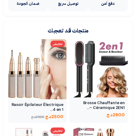
دفع آمن
توصيل سريع
ضمان الجودة
منتجات قد تعجبك
تخفيض
Brosse Chauffante en
Rasoir Épilateur Électrique
Céramique 2EN1 –…
4 en 1…
2800
د.ج
2500
د.ج
2900
د.ج
تخفيض