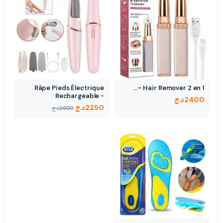
Râpe Pieds Électrique
Hair Remover 2 en 1 –…
Rechargeable -
2400
د.ج
Élimination…
2250
د.ج
2600
د.ج