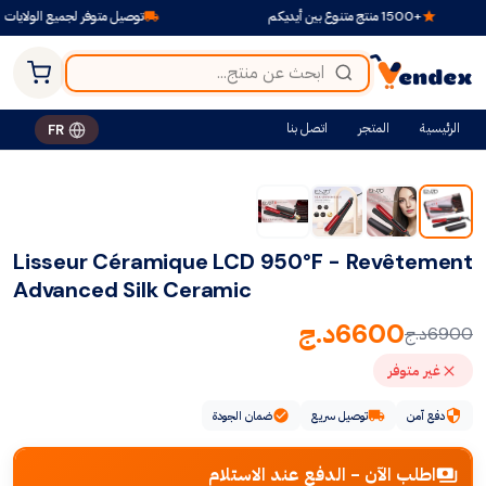
+1500 منتج متنوع بين أيديكم
توصيل متوفر لجميع الولايات
الرئيسية
المتجر
اتصل بنا
FR
-4%
Lisseur Céramique LCD 950°F - Revêtement
Advanced Silk Ceramic
6600
د.ج
6900
د.ج
غير متوفر
دفع آمن
توصيل سريع
ضمان الجودة
اطلب الآن - الدفع عند الاستلام