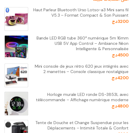
Haut Parleur Bluetooth Urso Lotso-a3 Mini sans fil
V5.3 – Format Compact & Son Puissant
3200
د.ج
Bande LED RGB tube 360° numérique 5m 16mm
USB 5V App Control – Ambiance Néon
Intelligente & Personnalisée
4500
د.ج
Mini console de jeux rétro 620 jeux intégrés avec
2 manettes – Console classique nostalgique
4200
د.ج
Horloge murale LED ronde DS-3853L avec
télécommande – Affichage numérique moderne
4800
د.ج
Tente de Douche et Change Suspendue pour les
Déplacements – Intimité Totale & Confort