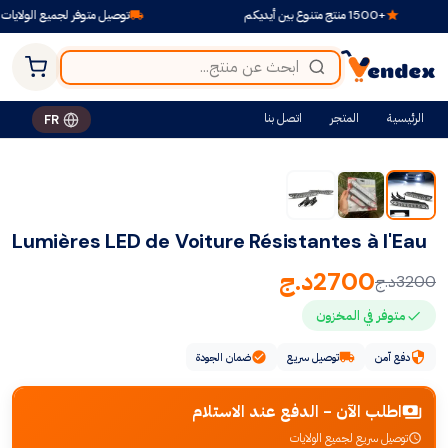
+1500 منتج متنوع بين أيديكم
توصيل متوفر لجميع الولايات
الرئيسية
المتجر
اتصل بنا
FR
-16%
Lumières LED de Voiture Résistantes à l'Eau
2700
د.ج
3200
د.ج
متوفر في المخزون
دفع آمن
توصيل سريع
ضمان الجودة
اطلب الآن - الدفع عند الاستلام
توصيل سريع لجميع الولايات