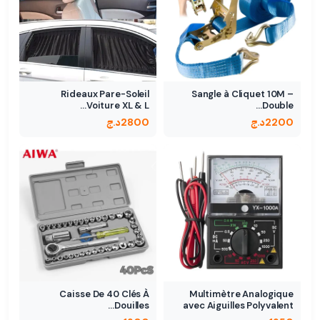
Rideaux Pare-Soleil
Sangle à Cliquet 10M –
Voiture XL & L…
Double…
2200
د.ج
2800
د.ج
Caisse De 40 Clés À
Multimètre Analogique
Douilles…
avec Aiguilles Polyvalent