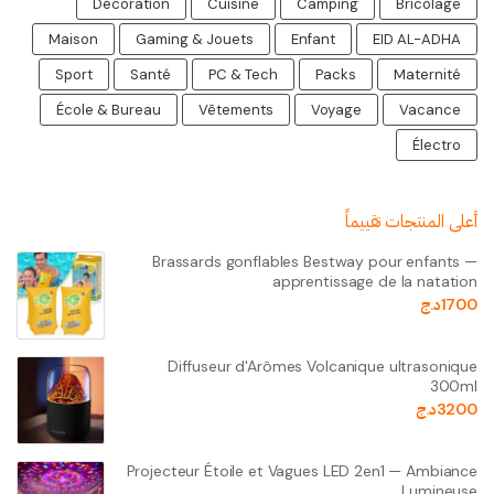
Décoration
Cuisine
Camping
Bricolage
Maison
Gaming & Jouets
Enfant
EID AL-ADHA
Sport
Santé
PC & Tech
Packs
Maternité
École & Bureau
Vêtements
Voyage
Vacance
Électro
أعلى المنتجات تقييماً
Brassards gonflables Bestway pour enfants —
apprentissage de la natation
1700
د.ج
Diffuseur d'Arômes Volcanique ultrasonique
300ml
3200
د.ج
Projecteur Étoile et Vagues LED 2en1 — Ambiance
Lumineuse